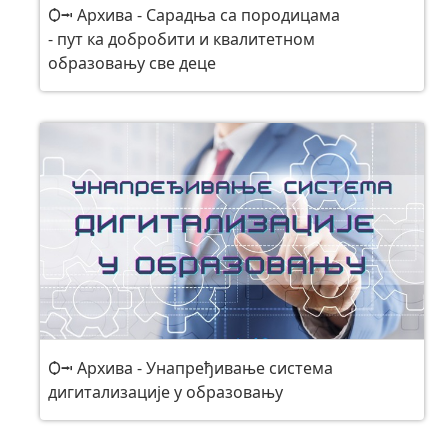
Ѻ⭲ Архива - Сарадња са породицама
- пут ка добробити и квалитетном
образовању све деце
Ѻ⭲ Архива - Унапређивање система
дигитализације у образовању