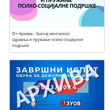
Ѻ⭲ Архива - Значај менталног
здравља и пружање психо-социјалне
подршке