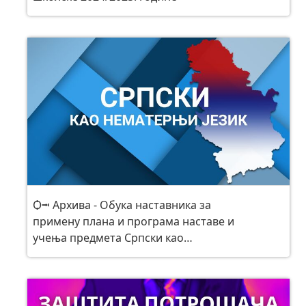
Ѻ⭲ Архива - Обука наставника за
примену плана и програма наставе и
учења предмета Српски као
нематерњи језик